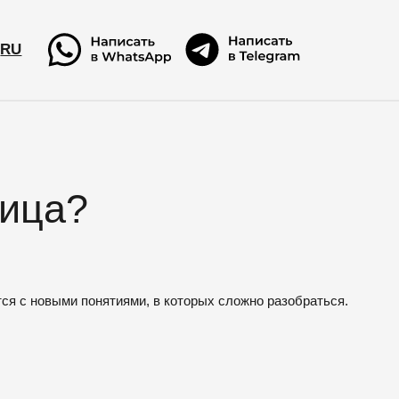
RU
RU
ница?
ылку
тся с новыми понятиями, в которых сложно разобраться.
ми!