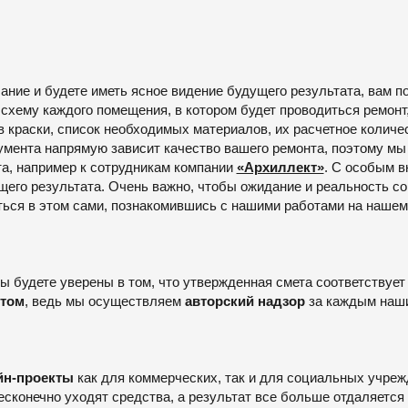
ние и будете иметь ясное видение будущего результата, вам по
схему каждого помещения, в котором будет проводиться ремонт
 краски, список необходимых материалов, их расчетное количес
окумента напрямую зависит качество вашего ремонта, поэтому 
та, например к сотрудникам компании
«Архиллект»
. С особым 
щего результата. Очень важно, чтобы ожидание и реальность с
ться в этом сами, познакомившись с нашими работами на нашем
 будете уверены в том, что утвержденная смета соответствует к
ктом
, ведь мы осуществляем
авторский надзор
за каждым наши
йн-проекты
как для коммерческих, так и для социальных учреж
бесконечно уходят средства, а результат все больше отдаляется