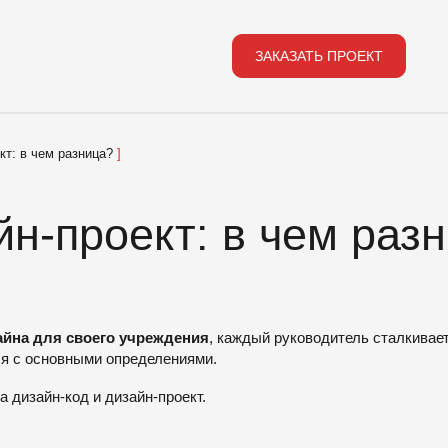
ЗАКАЗАТЬ ПРОЕКТ
ЗАКАЗАТЬ ПРОЕКТ
кт: в чем разница?
йн-проект: в чем раз
Подпишитесь на нашу расс
айна для своего учреждения
, каждый руководитель сталкивае
ся с основными определениями.
Мы будем рады делиться новинками и новостя
 дизайн-код и дизайн-проект.
E-MAIL