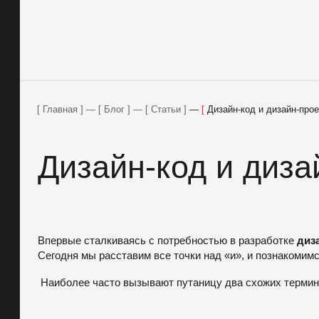
Главная
—
Блог
—
Статьи
—
Дизайн-код и дизайн-прое
Проекты
Дизайн-код и диза
Услуги
О компании
Блог
Впервые сталкиваясь с потребностью в разработке
диз
Контакты
Сегодня мы расставим все точки над «и», и познакомим
Наиболее часто вызывают путаницу два схожих термина
Вакансии
Меценатство