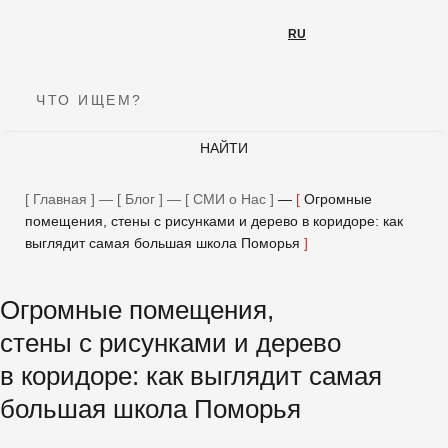
RU
RU
ЧТО ИЩЕМ?
НАЙТИ
Подпишитесь на нашу рассылку
Главная
—
Блог
—
СМИ о Нас
—
Огромные
Мы будем рады делиться новинками и новостями!
помещения, стены с рисунками и дерево в коридоре: как
выглядит самая большая школа Поморья
E-MAIL
Огромные помещения,
ОТПРАВИТЬ
стены с рисунками и дерево
в коридоре: как выглядит самая
большая школа Поморья