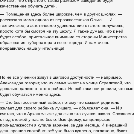
считают, что открытое с таким размахом заведение будет
качественнее обучать детей.
— Помещения здесь более широкие, чем в других школах, —
рассказала мама одного из первоклассников Ольга. — И
техническое, и эстетическое удовольствие от этого получаешь,
просто хотя бы смотря на эту школу. Я также думаю, что к ней
будет особое, пристальное внимание со стороны Министерства
образования, губернатора и всего города. И нам очень
понравилась наша учительница!
Но не все ученики живут в шаговой доступности — например,
Александра говорит, что их семья живет на улице Стрелковой, что
довольно далеко от этого района. Но всё-таки они решили, что сын
будет обучаться именно здесь.
— Это был осознанный выбор, потому что каждый родитель
желает для своего ребенка лучшего, — объясняет она. — И я
считаю, что в Архангельске для сына это лучшая школа. Сложности
с подготовкой у нас не было. Всю форму, канцелярские
принадлежности я купила заранее, за два месяца. И вчерашний
день прошел спокойно: всё уже было куплено, поглажено, букет