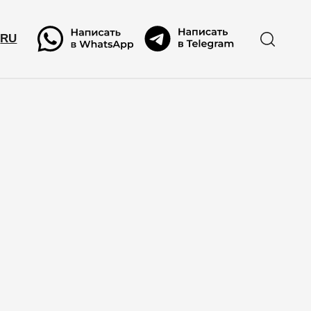
RU
RU
ассылку
ми!