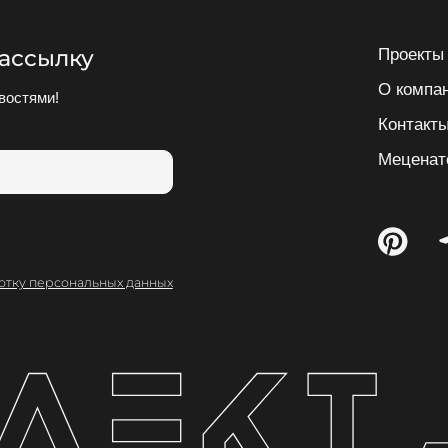
ассылку
Проекты
О компа
востями!
Контакт
Меценат
отку персональных данных