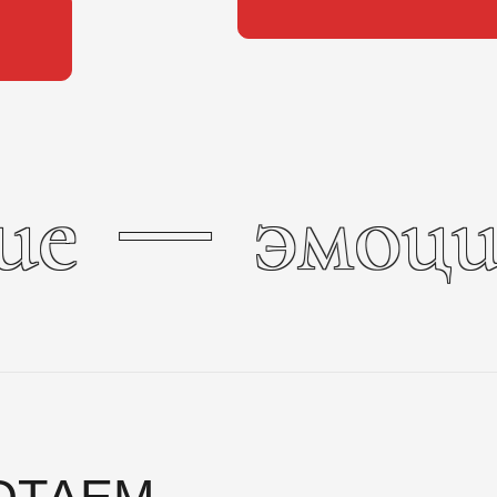
ие
эмоци