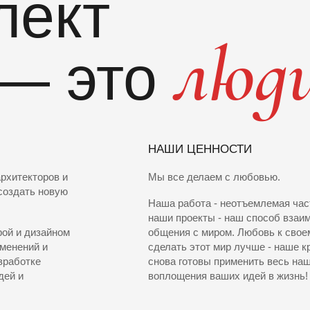
лект
люд
— это
НАШИ ЦЕННОСТИ
архитекторов и
Мы все делаем с любовью.
 создать новую
Наша работа - неотъемлемая час
наши проекты - наш способ взаи
рой и дизайном
общения с миром. Любовь к свое
зменений и
сделать этот мир лучше - наше к
зработке
снова готовы применить весь наш
дей и
воплощения ваших идей в жизнь!