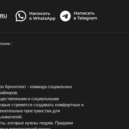
RU
RU
пании
ро Архиллект - команда социальных
зайнеров.
ылку
бщественными и социальными
торые стремятся создавать комфортные и
ми!
лекательные пространства для
ьзователей.
ты, которые нужны людям. Придаем
ам в повседневной жизни.