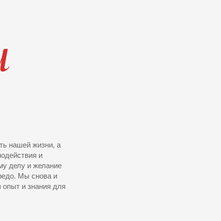
и
ть нашей жизни, а
модействия и
му делу и желание
редо. Мы снова и
 опыт и знания для