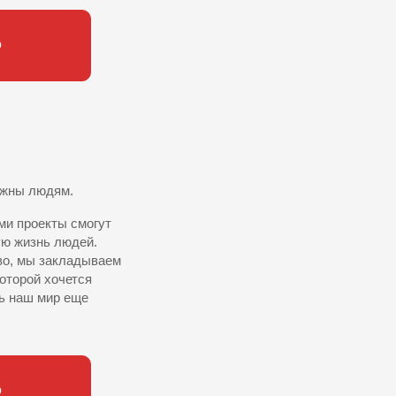
О
ужны людям.
ми проекты смогут
ую жизнь людей.
во, мы закладываем
оторой хочется
ь наш мир еще
О