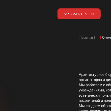
ЗАКАЗАТЬ ПРОЕКТ
ЗАКАЗАТЬ ПРОЕКТ
Главная
—
О ком
Архитектурное бю
архитекторов и ди
Подпишитесь на нашу расс
Мы работаем с о
учреждениями, ко
Мы будем рады делиться новинками и новостя
эстетически прив
посетителей и пол
Мы создаем объек
E-MAIL
жизнь вашим мечт