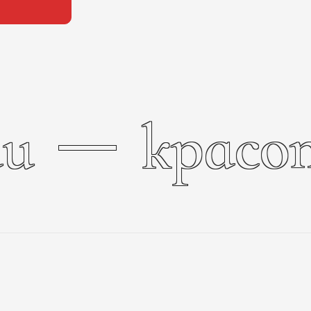
и
красо