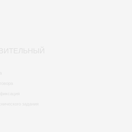
ВИТЕЛЬНЫЙ
а
говора
офиксация
хнического задания