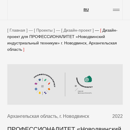
RU
Проекты
Услуги
Главная
—
Проекты
—
Дизайн-проект
—
Дизайн-
проект для ПРОФЕССИОНАЛИТЕТ «Новодвинский
О компании
индустриальный техникум» г. Новодвинск, Архангельская
Блог
область
Контакты
Вакансии
Меценатство
Архангельская область, г. Новодвинск
2022
ПРОФЕССИОНАЛИТЕТ «Новодвинский