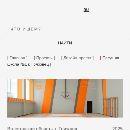
RU
RU
ЧТО ИЩЕМ?
НАЙТИ
Подпишитесь на нашу рассылку
Главная
—
Проекты
—
Дизайн-проект
—
Средняя
Мы будем рады делиться новинками и новостями!
школа №1 г. Грязовец
E-MAIL
ОТПРАВИТЬ
Вологодская область, г. Грязовец
2025