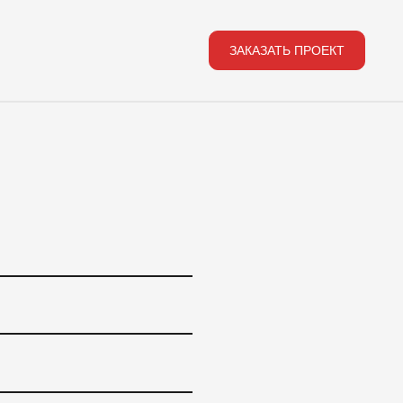
ЗАКАЗАТЬ ПРОЕКТ
ЗАКАЗАТЬ ПРОЕКТ
Подпишитесь на нашу расс
Мы будем рады делиться новинками и новостя
E-MAIL