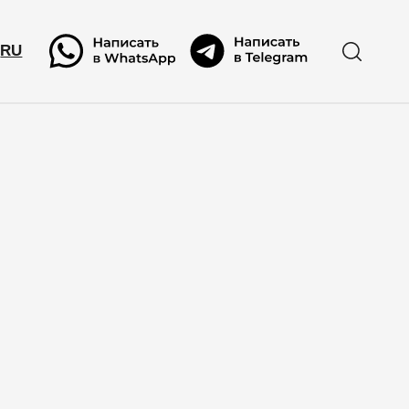
RU
RU
ылку
ми!