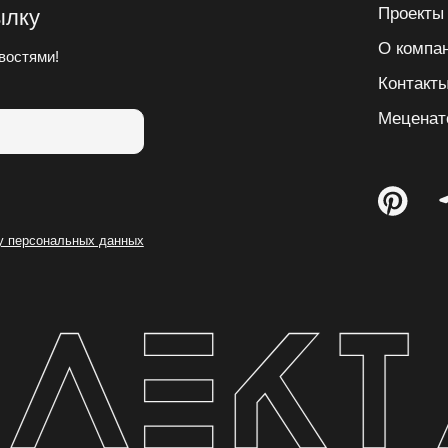
Проекты
ылку
О компа
востями!
Контакт
Меценат
ку персональных данных