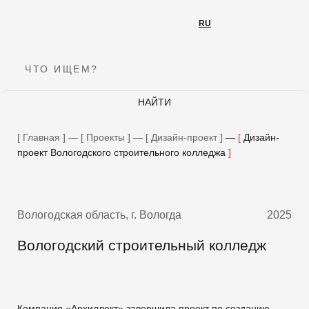
RU
RU
ЧТО ИЩЕМ?
НАЙТИ
Подпишитесь на нашу рассылку
Главная
—
Проекты
—
Дизайн-проект
—
Дизайн-
Мы будем рады делиться новинками и новостями!
проект Вологодского строительного колледжа
E-MAIL
Вологодская область, г. Вологда
2025
ОТПРАВИТЬ
Вологодский строительный колледж
Компания «Архиллект» завершила проект по созданию