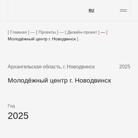
RU
Проекты
Услуги
Главная
—
Проекты
—
Дизайн-проект
—
Молодёжный центр г. Новодвинск
О компании
Блог
Контакты
Архангельская область, г. Новодвинск
2025
Вакансии
Молодёжный центр г. Новодвинск
Меценатство
Год
2025