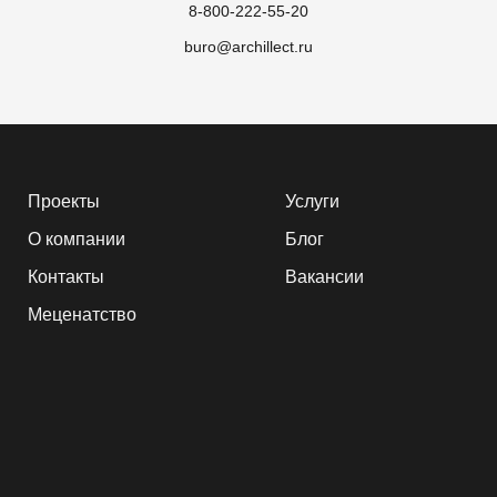
8-800-222-55-20
buro@archillect.ru
Проекты
Услуги
О компании
Блог
Контакты
Вакансии
Меценатство