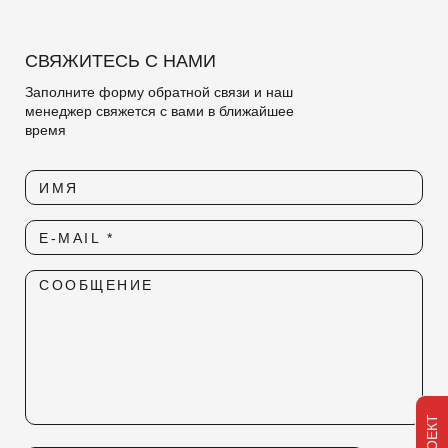
Наличие художественного вкуса, насмотренность
Умение мыслить нешаблонно, работать в разных стилях;
СВЯЖИТЕСЬ С НАМИ
Знание стилей интерьера;
Заполните форму обратной связи и наш
Разработка продуманных планировочных решений, на
менеджер свяжется с вами в ближайшее
основе ТЗ Заказчика и с соблюдением норм
время
проектирования;
Разработка технических заданий на изготовление
ИМЯ
декоративных отделочных изделий;
Разработка ведомостей отделочных материалов;
E-MAIL *
Создание подробных спецификаций с основными
чистовыми позициями по согласованным 3д
СООБЩЕНИЕ
визуализациям
ОТПРАВИТЬ РЕЗЮМЕ