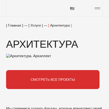
RU
Проекты
Услуги
Главная
—
Услуги
—
Архитектура
О компании
АРХИТЕКТУРА
Блог
Контакты
Вакансии
Меценатство
СМОТРЕТЬ ВСЕ ПРОЕКТЫ
Мы стремимся создать фасады, которые впечатляют своей