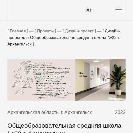
RU
Проекты
Услуги
Главная
—
Проекты
—
Дизайн-проект
—
Дизайн-
проект для Общеобразовательная средняя школа №23 г.
О компании
Архангельск
Блог
Контакты
Вакансии
Меценатство
Архангельская область, г. Архангельск
2022
Общеобразовательная средняя школа