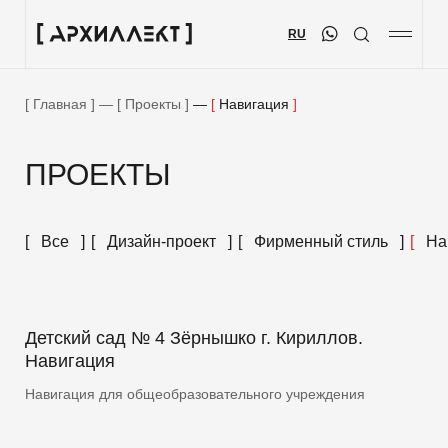
RU
Проекты
Услуги
Главная
—
Проекты
—
Навигация
О компании
ПРОЕКТЫ
Блог
Контакты
Вакансии
Все
Дизайн-проект
Фирменный стиль
На
Меценатство
Детский сад № 4 Зёрнышко г. Кириллов.
Навигация
Навигация для общеобразовательного учреждения